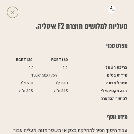
​מעליות למלושים תוצרת F2 איטליה.
מפרט טכני
RCET130 RCET160
צריכת חשמל
1.1 1.1
מידות בס"מ
150X150X175h
משקל מכונה
610 ק”ג 610 ק”ג
גובה מקסימאלי
315 ס”מ 325 ס”מ
להיפוך ההקערה
מידע נוסף
עבור היפוך הסיר למחלקת בצק או משפך מנות. מעלית עבור